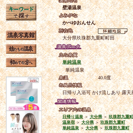
壁湯温泉
かべゆおんせん
大分県玖珠郡九重町町田
単純温泉
単純温泉
40.0度
日帰り入浴可
かけ流しあり
露天
日帰り温泉
＞
大分県
＞
玖珠郡九重
温泉宿
＞
大分県
＞
玖珠郡九重町
単純温泉
＞
大分県
＞
玖珠郡九重町