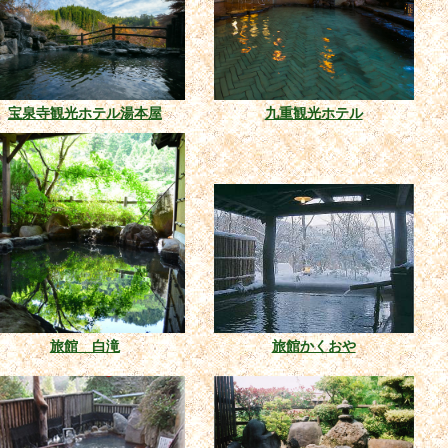
宝泉寺観光ホテル湯本屋
九重観光ホテル
旅館 白滝
旅館かくおや