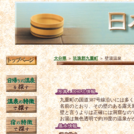
大分県
＞
玖珠郡九重町
＞
壁湯温泉
九重町の国道387号線沿いには多
名前のとおり、その壁のある露天
壁と言うよりは正確には洞窟なの
お湯は無色透明で約39度の温泉が