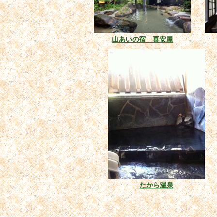
山あいの宿 喜安屋
たから温泉