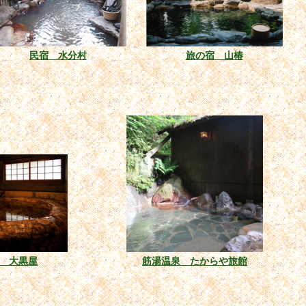
民宿 水分村
旅の宿 山椿
 大黒屋
筋湯温泉 たからや旅館