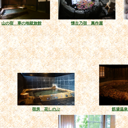
山の宿 寒の地獄旅館
懐古乃宿 萬作屋
宿房 花しのぶ
筋湯温泉