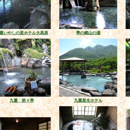
重いやしの里ホテル大高原
季の郷山の湯
九重 悠々亭
九重星生ホテル