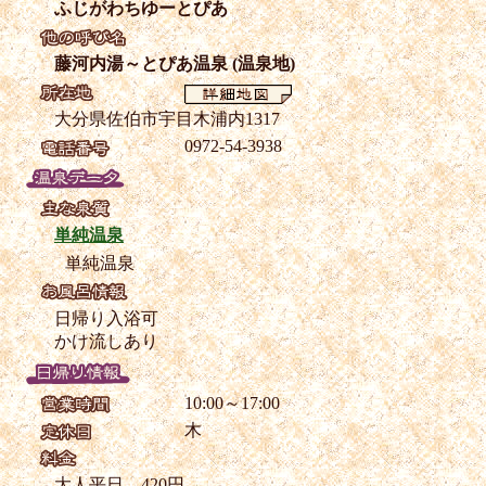
ふじがわちゆーとぴあ
藤河内湯～とぴあ温泉 (温泉地)
大分県佐伯市宇目木浦内1317
0972-54-3938
単純温泉
単純温泉
日帰り入浴可
かけ流しあり
10:00～17:00
木
大人平日 420円