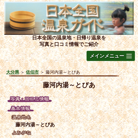
日本全国の温泉地・日帰り温泉を
写真と口コミ情報でご紹介
メインメニュー
大分県
＞
佐伯市
＞
藤河内湯～とぴあ
藤河内湯～とぴあ
藤河内湯～とぴあ