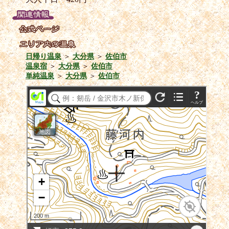
日帰り温泉
＞
大分県
＞
佐伯市
温泉宿
＞
大分県
＞
佐伯市
単純温泉
＞
大分県
＞
佐伯市