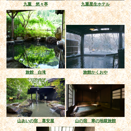
九重 悠々亭
九重星生ホテル
旅館 白滝
旅館かくおや
山あいの宿 喜安屋
山の宿 寒の地獄旅館