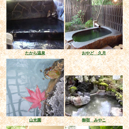
たから温泉
おやど 久月
山光園
御宿 みやこ