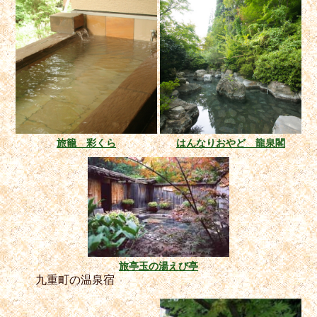
旅籠 彩くら
はんなりおやど 龍泉閣
旅亭玉の湯えび亭
九重町の温泉宿