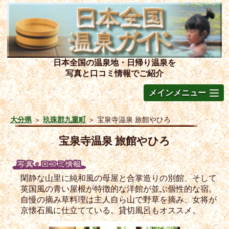
日本全国の温泉地・日帰り温泉を
写真と口コミ情報でご紹介
メインメニュー
大分県
＞
玖珠郡九重町
＞
宝泉寺温泉 旅館やひろ
宝泉寺温泉 旅館やひろ
閑静な山里に純和風の母屋と合掌造りの別館、そして
英国風の青い屋根が特徴的な洋館が並ぶ個性的な宿。
自慢の摘み草料理は主人自ら山で野草を摘み、女将が
京懐石風に仕立てている。貸切風呂もオススメ。