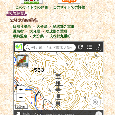
このサイトでの評価
このサイトでの評価
日帰り温泉
＞
大分県
＞
玖珠郡九重町
温泉宿
＞
大分県
＞
玖珠郡九重町
単純温泉
＞
大分県
＞
玖珠郡九重町