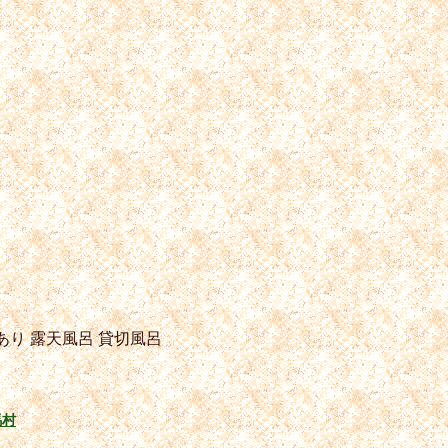
あり
露天風呂
貸切風呂
馬村