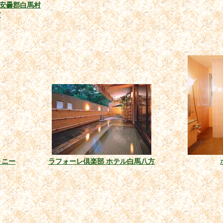
安曇郡白馬村
村
ォニー
ラフォーレ倶楽部 ホテル白馬八方