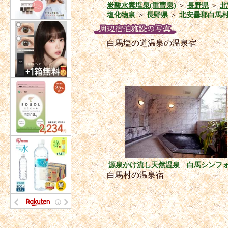
炭酸水素塩泉(重曹泉)
＞
長野県
＞
北
塩化物泉
＞
長野県
＞
北安曇郡白馬
白馬塩の道温泉の温泉宿
源泉かけ流し天然温泉 白馬シンフ
白馬村の温泉宿