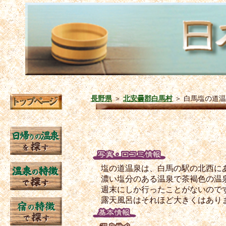
長野県
＞
北安曇郡白馬村
＞
白馬塩の道温
塩の道温泉は、白馬の駅の北西に
濃い塩分のある温泉で茶褐色の温
週末にしか行ったことがないので
露天風呂はそれほど大きくはあり