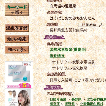
白馬塩の道温泉
はくばしおのみちおんせん
長野県北安曇郡白馬村
炭酸水素塩泉(重曹泉)
塩化物泉
ナトリウム-炭酸水素塩泉
ナトリウム-塩化物泉
日帰り入浴可
にごり湯
かけ流し
日帰り温泉
＞
長野県
＞
北安曇郡白
温泉宿
＞
長野県
＞
北安曇郡白馬村