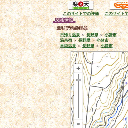
このサイトでの評価
このサイト
日帰り温泉
＞
長野県
＞
小諸市
温泉宿
＞
長野県
＞
小諸市
単純温泉
＞
長野県
＞
小諸市