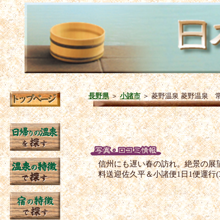
長野県
＞
小諸市
＞
菱野温泉 菱野温泉 
信州にも遅い春の訪れ。絶景の展
料送迎佐久平＆小諸便1日1便運行(