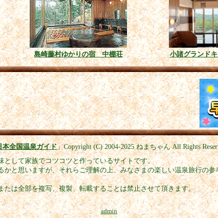
島崎藤村ゆかりの宿 中棚荘
小諸グランドキ
日本全国温泉ガイド
」
Copyright (C) 2004-2025
ねまちゃん All Rights Reser
味として家族でコツコツと作っているサイトです。
るかと思いますが、それらご理解の上、みなさまの楽しい温泉旅行の参
または全部を複写、複製、転載することは禁止させて頂きます。
admin