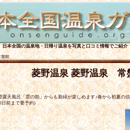
日本全国の温泉地・日帰り温泉を
写真と口コミ情報でご紹介
常盤館
菱野温泉 菱野温泉 常
望露天風呂「雲の助」からも新緑が楽しめます♪春から初夏の
3日前まで要予約)