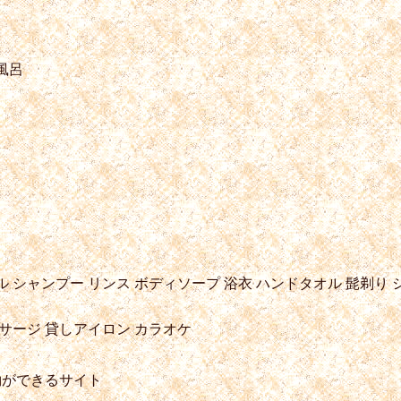
風呂
ル
シャンプー
リンス
ボディソープ
浴衣
ハンドタオル
髭剃り
サージ
貸しアイロン
カラオケ
約ができるサイト