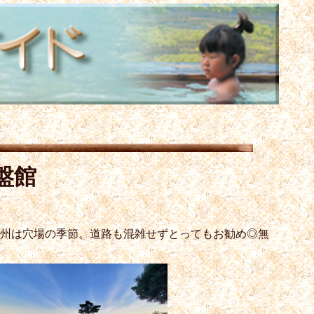
盤館
信州は穴場の季節。道路も混雑せずとってもお勧め◎無