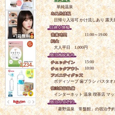
単純温泉
単純温泉
日帰り入浴可
かけ流しあり
露天
11:00～19:00
大人平日 1,000円
15:00
10:00
ボディソープ
歯ブラシ
バスタオ
インターネット
温泉
喫茶店
マッ
「菱野温泉 常盤館」の宿泊予