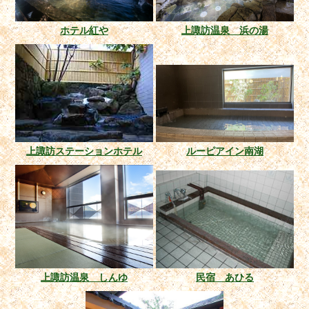
ホテル紅や
上諏訪温泉 浜の湯
上諏訪ステーションホテル
ルーピアイン南湖
上諏訪温泉 しんゆ
民宿 あひる