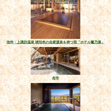
信州・上諏訪温泉 琥珀色の自家源泉を持つ宿「ホテル鷺乃湯」
布半