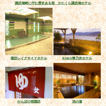
諏訪湖畔に佇む歴史ある宿 かたくら諏訪湖ホテル
諏訪レイクサイドホテル
RAKO華乃井ホテル
かんぽの宿諏訪
渋の湯