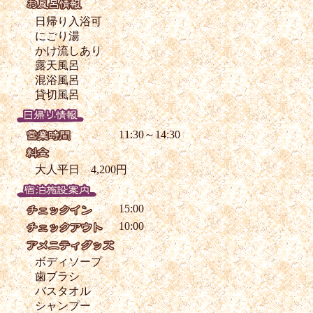
日帰り入浴可
にごり湯
かけ流しあり
露天風呂
混浴風呂
貸切風呂
11:30～14:30
大人平日 4,200円
15:00
10:00
ボディソープ
歯ブラシ
バスタオル
シャンプー