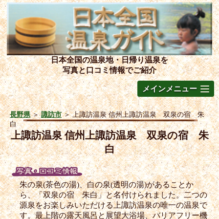
日本全国の温泉地・日帰り温泉を
写真と口コミ情報でご紹介
メインメニュー
長野県
＞
諏訪市
＞
上諏訪温泉 信州上諏訪温泉 双泉の宿 朱
白
上諏訪温泉 信州上諏訪温泉 双泉の宿 朱
白
朱の泉(茶色の湯)、白の泉(透明の湯)があることか
ら、「双泉の宿 朱白」と名付けられました。二つの
源泉をお楽しみいただける上諏訪温泉の唯一の温泉で
す。最上階の露天風呂と展望大浴場、バリアフリー機