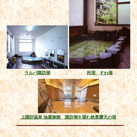
ラルバ諏訪湖
民宿 すわ湖
上諏訪温泉 油屋旅館 諏訪湖を望む絶景露天の宿