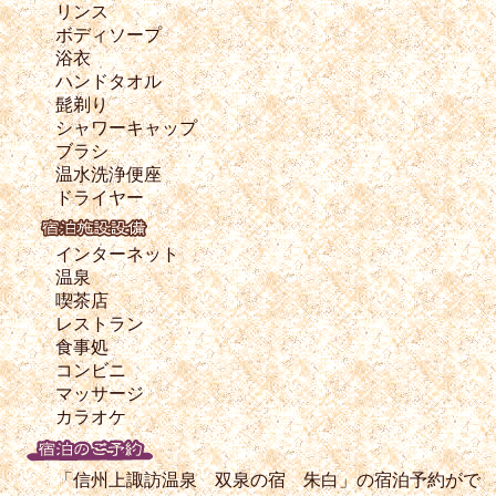
リンス
ボディソープ
浴衣
ハンドタオル
髭剃り
シャワーキャップ
ブラシ
温水洗浄便座
ドライヤー
インターネット
温泉
喫茶店
レストラン
食事処
コンビニ
マッサージ
カラオケ
「信州上諏訪温泉 双泉の宿 朱白」の宿泊予約がで