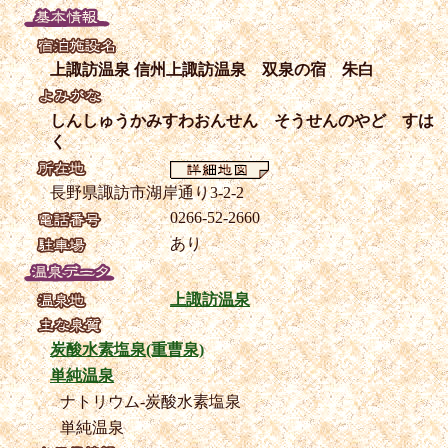
上諏訪温泉 信州上諏訪温泉 双泉の宿 朱白
しんしゅうかみすわおんせん そうせんのやど すは
く
長野県諏訪市湖岸通り3-2-2
0266-52-2660
あり
上諏訪温泉
炭酸水素塩泉(重曹泉)
単純温泉
ナトリウム-炭酸水素塩泉
単純温泉