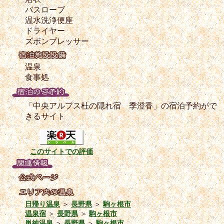
バスローブ
温水洗浄便座
ドライヤー
ズボンプレッサー
温泉
食事処
「中央アルプス杜の隠れ宿 季澄香」の宿泊予約がで
きるサイト
このサイトでの評価
日帰り温泉
＞
長野県
＞
駒ヶ根市
温泉宿
＞
長野県
＞
駒ヶ根市
単純温泉
＞
長野県
＞
駒ヶ根市