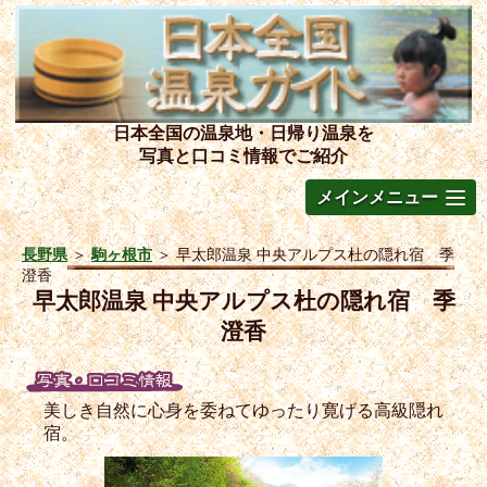
日本全国の温泉地・日帰り温泉を
写真と口コミ情報でご紹介
メインメニュー
長野県
＞
駒ヶ根市
＞
早太郎温泉 中央アルプス杜の隠れ宿 季
澄香
早太郎温泉 中央アルプス杜の隠れ宿 季
澄香
美しき自然に心身を委ねてゆったり寛げる高級隠れ
宿。