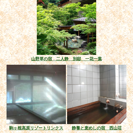
山野草の宿 二人静 別邸 一花一葉
駒ヶ根高原リゾートリンクス
静養と麦めしの宿 西山荘