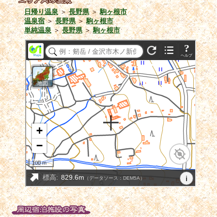
日帰り温泉
＞
長野県
＞
駒ヶ根市
温泉宿
＞
長野県
＞
駒ヶ根市
単純温泉
＞
長野県
＞
駒ヶ根市