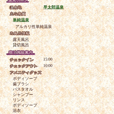
早太郎温泉
単純温泉
アルカリ性単純温泉
露天風呂
貸切風呂
15:00
10:00
ボディソープ
歯ブラシ
バスタオル
シャンプー
リンス
ボディソープ
浴衣