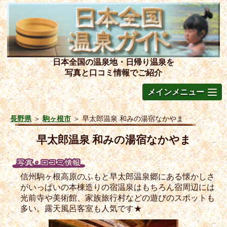
日本全国の温泉地・日帰り温泉を
写真と口コミ情報でご紹介
メインメニュー
長野県
＞
駒ヶ根市
＞
早太郎温泉 和みの湯宿なかやま
早太郎温泉 和みの湯宿なかやま
信州駒ヶ根高原のふもと早太郎温泉郷にある懐かしさ
がいっぱいの本棟造りの宿温泉はもちろん宿周辺には
光前寺や美術館、家族旅行村などの遊びのスポットも
多い。露天風呂客室も人気です★