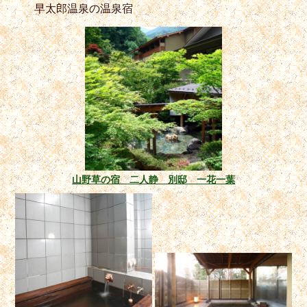
早太郎温泉の温泉宿
山野草の宿 二人静 別邸 一花一葉