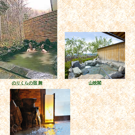
のりくらの宿 舞
山映閣