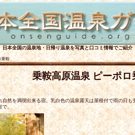
日本全国の温泉地・日帰り温泉を
写真と口コミ情報でご紹介
ロ乗鞍
乗鞍高原温泉 ピーポロ
れ自然を満喫出来る宿。乳白色の温泉露天は屋根付で雨の日も
室で。