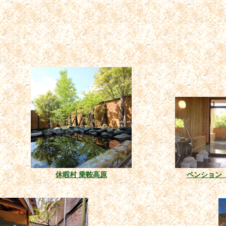
休暇村 乗鞍高原
ペンション