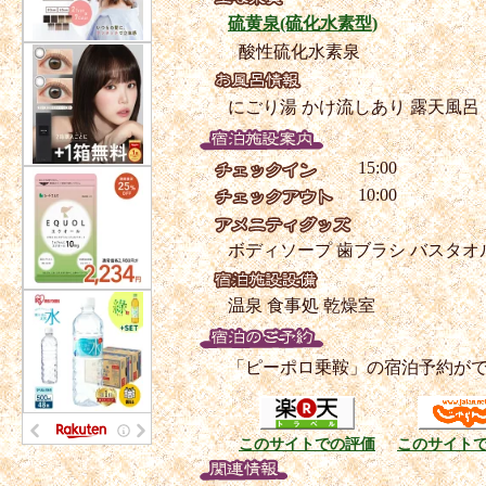
硫黄泉(硫化水素型)
酸性硫化水素泉
にごり湯
かけ流しあり
露天風呂
15:00
10:00
ボディソープ
歯ブラシ
バスタオ
温泉
食事処
乾燥室
「ピーポロ乗鞍」の宿泊予約が
このサイトでの評価
このサイト