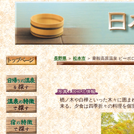
長野県
＞
松本市
＞
乗鞍高原温泉 ピーポ
楢ノ木や白樺といった木々に囲ま
来る。夕食は四季折々の料理を個