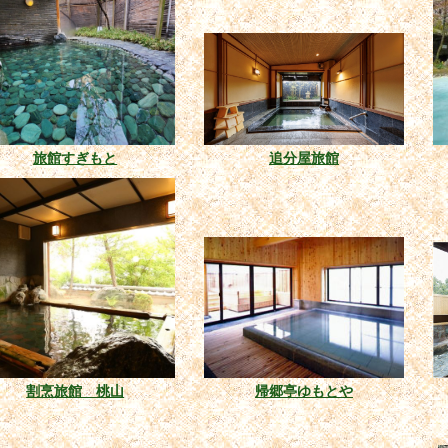
旅館すぎもと
追分屋旅館
割烹旅館 桃山
帰郷亭ゆもとや