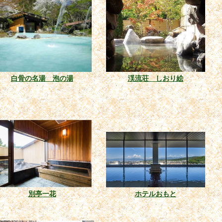
白骨の名湯 泡の湯
渓流荘 しおり絵
別亭一花
ホテルおもと