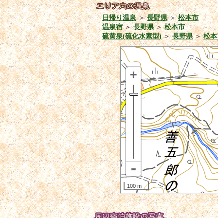
日帰り温泉
＞
長野県
＞
松本市
温泉宿
＞
長野県
＞
松本市
硫黄泉(硫化水素型)
＞
長野県
＞
松本