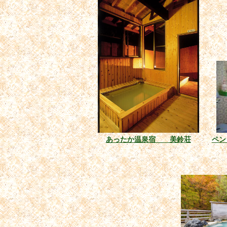
あったか温泉宿 美鈴荘
ペン