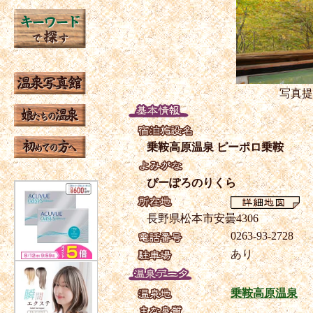
写真提
乗鞍高原温泉 ピーポロ乗鞍
ぴーぽろのりくら
長野県松本市安曇4306
0263-93-2728
あり
乗鞍高原温泉