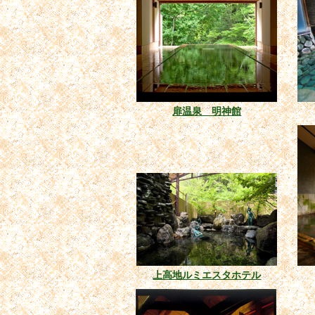
扉温泉 明神館
上高地ルミエスタホテル