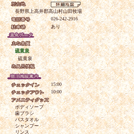
長野県上高井郡高山村山田牧場
026-242-2916
あり
硫黄泉
硫黄泉
15:00
10:00
ボディソープ
歯ブラシ
バスタオル
シャンプー
リンス