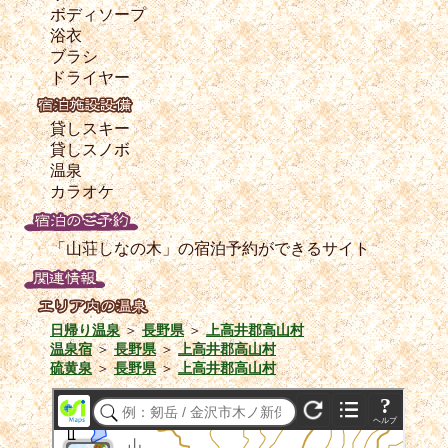
ボディソープ
浴衣
ブラシ
ドライヤー
貸しスキー
貸しスノボ
温泉
カラオケ
「山荘しなの木」の宿泊予約ができるサイト
日帰り温泉
＞
長野県
＞
上高井郡高山村
温泉宿
＞
長野県
＞
上高井郡高山村
硫黄泉
＞
長野県
＞
上高井郡高山村