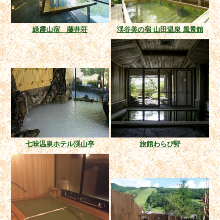
緑霞山宿 藤井荘
渓谷美の宿 山田温泉 風景館
七味温泉ホテル渓山亭
旅館わらび野