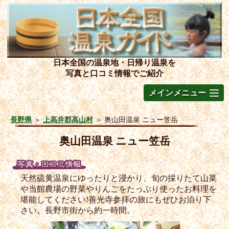
日本全国の温泉地・日帰り温泉を
写真と口コミ情報でご紹介
メインメニュー
長野県
＞
上高井郡高山村
＞
奥山田温泉 ニュー笠岳
奥山田温泉 ニュー笠岳
天然硫黄温泉にゆったりと浸かり、旬の採りたて山菜
や当館農場の野菜やりんごをたっぷり使ったお料理を
堪能してください!善光寺参拝の旅にもぜひお泊り下
さい。長野市街から約一時間。