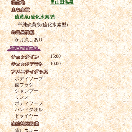
奥山田温泉
硫黄泉(硫化水素型)
単純硫黄泉(硫化水素型)
かけ流しあり
15:00
10:00
ボディソープ
歯ブラシ
シャンプー
リンス
ボディソープ
ハンドタオル
ドライヤー
貸しスキー