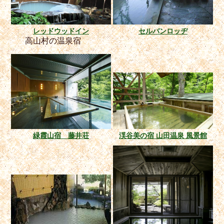
レッドウッドイン
セルバンロッヂ
高山村の温泉宿
緑霞山宿 藤井荘
渓谷美の宿 山田温泉 風景館