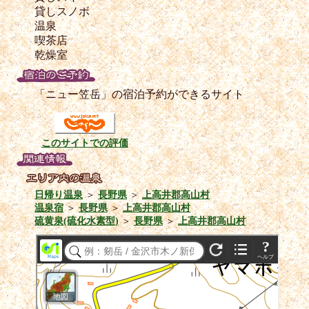
貸しスノボ
温泉
喫茶店
乾燥室
「ニュー笠岳」の宿泊予約ができるサイト
このサイトでの評価
日帰り温泉
＞
長野県
＞
上高井郡高山村
温泉宿
＞
長野県
＞
上高井郡高山村
硫黄泉(硫化水素型)
＞
長野県
＞
上高井郡高山村