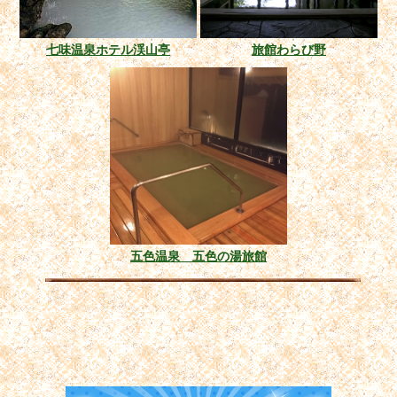
七味温泉ホテル渓山亭
旅館わらび野
五色温泉 五色の湯旅館