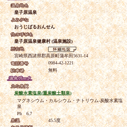
皇子原温泉
おうじばるおんせん
皇子原温泉健康村 (温泉施設)
宮崎県西諸県郡高原町蒲牟田5631-14
0984-42-1221
無料
炭酸水素塩泉(重炭酸土類泉)
マグネシウム・カルシウム・ナトリウム-炭酸水素塩
泉
Ph 6.7
45.5度