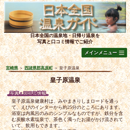
日本全国の温泉地・日帰り温泉を
写真と口コミ情報でご紹介
メインメニュー
宮崎県
＞
西諸県郡高原町
＞
皇子原温泉
皇子原温泉
皇子原温泉健康村は、みやまきりしまロードを通っ
て、えびのインターから約25分のところにあります。
浴室は内風呂のみのシンプルなものですが、鉄分を含
む炭酸水素塩泉で、茶色く濁ったお湯がかけ流されて
いて、飲用もできます。