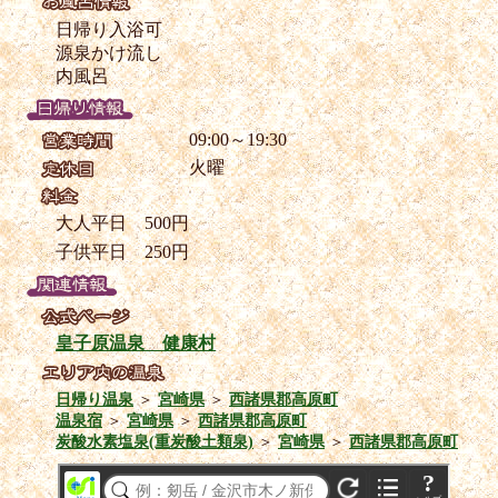
日帰り入浴可
源泉かけ流し
内風呂
09:00～19:30
火曜
大人平日 500円
子供平日 250円
皇子原温泉 健康村
日帰り温泉
＞
宮崎県
＞
西諸県郡高原町
温泉宿
＞
宮崎県
＞
西諸県郡高原町
炭酸水素塩泉(重炭酸土類泉)
＞
宮崎県
＞
西諸県郡高原町