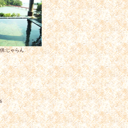
供:じゃらん
6