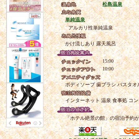
松島温泉
単純温泉
アルカリ性単純温泉
かけ流しあり
露天風呂
15:00
10:00
ボディソープ
歯ブラシ
バスタオ
インターネット
温泉
食事処
コン
「ホテル絶景の館」の宿泊予約