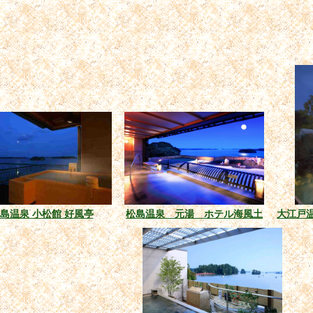
島温泉 小松館 好風亭
松島温泉 元湯 ホテル海風土
大江戸