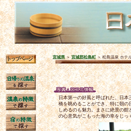
宮城県
＞
宮城郡松島町
＞
松島温泉 ホテ
日本第一の好風と呼ばれた、日本
橋を眺めることができ、特に朝の
しめるのも魅力。まさに絶景の館
の心意気がこもった海の幸をじっ