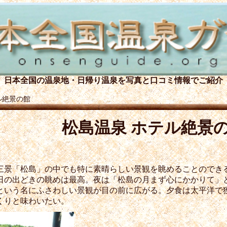
日本全国の温泉地・日帰り温泉を
写真と口コミ情報でご紹介
ル絶景の館
松島温泉 ホテル絶景
三景「松島」の中でも特に素晴らしい景観を眺めることのでき
日の出どきの眺めは最高。夜は「松島の月まず心にかかりて」
という名にふさわしい景観が目の前に広がる。夕食は太平洋で
くりと味わいたい。