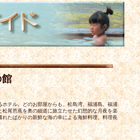
の館
るホテル。どのお部屋からも、松島湾、福浦島、福浦
と松尾芭蕉を奥の細道に旅立たせた幻想的な月夜を楽
獲れたばかりの新鮮な海の幸による海鮮料理。料理長