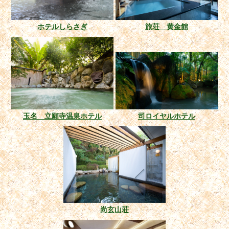
ホテルしらさぎ
旅荘 黄金館
玉名 立願寺温泉ホテル
司ロイヤルホテル
尚玄山荘