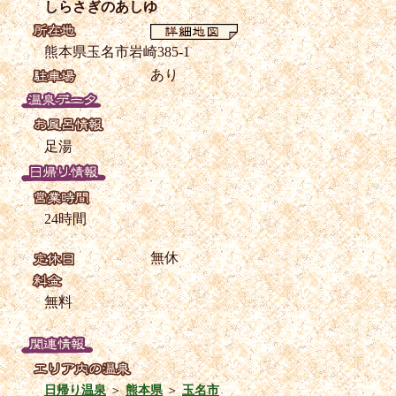
しらさぎのあしゆ
熊本県玉名市岩崎385-1
あり
足湯
24時間
無休
無料
日帰り温泉
＞
熊本県
＞
玉名市