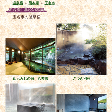
温泉宿
＞
熊本県
＞
玉名市
玉名市の温泉宿
山もみじの宿 八芳園
さつき別荘