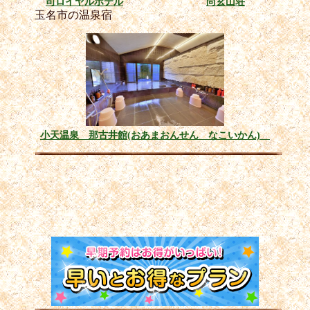
司ロイヤルホテル
尚玄山荘
玉名市の温泉宿
小天温泉 那古井館(おあまおんせん なこいかん)