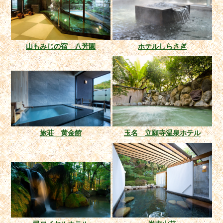
山もみじの宿 八芳園
ホテルしらさぎ
旅荘 黄金館
玉名 立願寺温泉ホテル