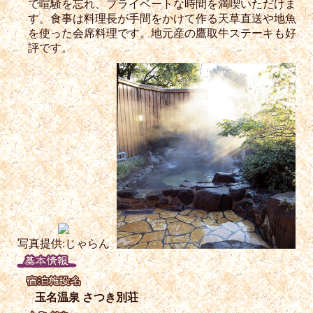
で喧騒を忘れ、プライベートな時間を満喫いただけま
す。食事は料理長が手間をかけて作る天草直送や地魚
を使った会席料理です。地元産の鷹取牛ステーキも好
評です。
写真提供:じゃらん
玉名温泉 さつき別荘