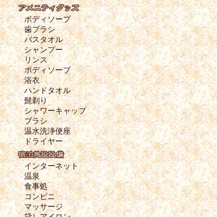
ボディソープ
歯ブラシ
バスタオル
シャンプー
リンス
ボディソープ
浴衣
ハンドタオル
髭剃り
シャワーキャップ
ブラシ
温水洗浄便座
ドライヤー
インターネット
温泉
食事処
コンビニ
マッサージ
貸しアイロン