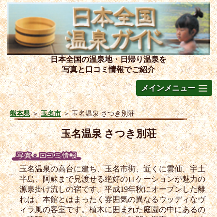
日本全国の温泉地・日帰り温泉を
写真と口コミ情報でご紹介
メインメニュー
熊本県
＞
玉名市
＞
玉名温泉 さつき別荘
玉名温泉 さつき別荘
玉名温泉の高台に建ち、玉名市街、近くに雲仙、宇土
半島、阿蘇まで見渡せる絶好のロケーションが魅力の
源泉掛け流しの宿です。平成19年秋にオープンした離
れは、本館とはまったく雰囲気の異なるウッディなヴ
ィラ風の客室です。植木に囲まれた庭園の中にあるの