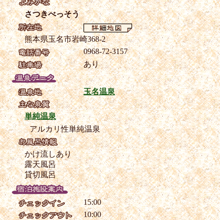
さつきべっそう
熊本県玉名市岩崎368-2
0968-72-3157
あり
玉名温泉
単純温泉
アルカリ性単純温泉
かけ流しあり
露天風呂
貸切風呂
15:00
10:00