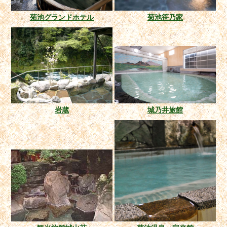
菊池グランドホテル
菊池笹乃家
岩蔵
城乃井旅館