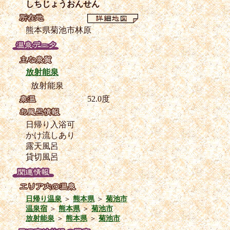
しちじょうおんせん
熊本県菊池市林原
放射能泉
放射能泉
52.0度
日帰り入浴可
かけ流しあり
露天風呂
貸切風呂
日帰り温泉
＞
熊本県
＞
菊池市
温泉宿
＞
熊本県
＞
菊池市
放射能泉
＞
熊本県
＞
菊池市