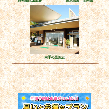
観光旅館城山荘
菊池温泉 宝来館
四季の里旭志