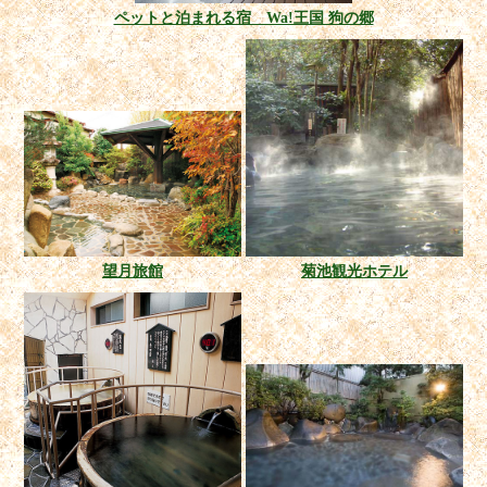
ペットと泊まれる宿 Wa!王国 狗の郷
望月旅館
菊池観光ホテル