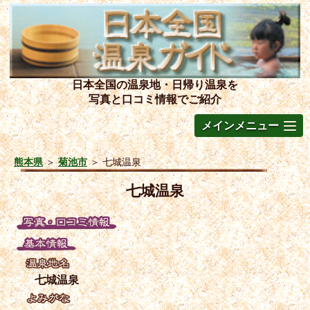
日本全国の温泉地・日帰り温泉を
写真と口コミ情報でご紹介
メインメニュー
熊本県
＞
菊池市
＞
七城温泉
七城温泉
七城温泉