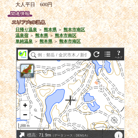
大人平日 600円
日帰り温泉
＞
熊本県
＞
熊本市南区
温泉宿
＞
熊本県
＞
熊本市南区
単純温泉
＞
熊本県
＞
熊本市南区