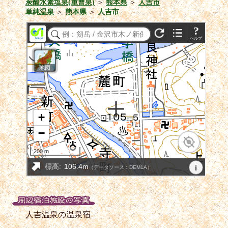
炭酸水素塩泉(重曹泉)
＞
熊本県
＞
人吉市
単純温泉
＞
熊本県
＞
人吉市
人吉温泉の温泉宿