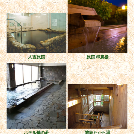
人吉旅館
旅館 翠嵐楼
ホテル華の荘
旅館たから湯