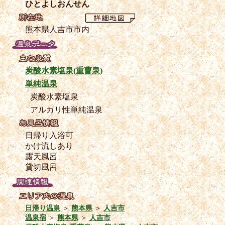
ひとよしおんせん
熊本県人吉市市内
炭酸水素塩泉(重曹泉)
単純温泉
炭酸水素塩泉
アルカリ性単純温泉
日帰り入浴可
かけ流しあり
露天風呂
貸切風呂
日帰り温泉
＞
熊本県
＞
人吉市
温泉宿
＞
熊本県
＞
人吉市