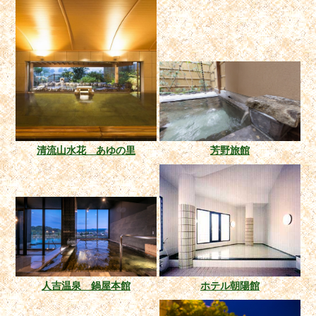
清流山水花 あゆの里
芳野旅館
人吉温泉 鍋屋本館
ホテル朝陽館