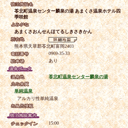
苓北町温泉センター麟泉の湯 あまくさ温泉ホテル四
季咲館
あまくさおんせんほてるしきさきかん
熊本県天草郡苓北町富岡2403
0969-35-33
あり
苓北町温泉センター麟泉の湯
単純温泉
アルカリ性単純温泉
15:00