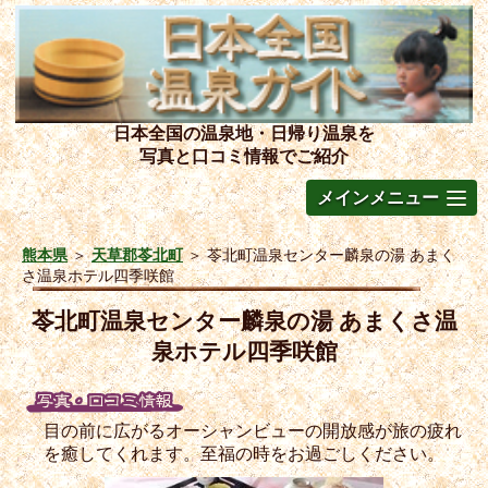
日本全国の温泉地・日帰り温泉を
写真と口コミ情報でご紹介
メインメニュー
熊本県
＞
天草郡苓北町
＞
苓北町温泉センター麟泉の湯 あまく
さ温泉ホテル四季咲館
苓北町温泉センター麟泉の湯 あまくさ温
泉ホテル四季咲館
目の前に広がるオーシャンビューの開放感が旅の疲れ
を癒してくれます。至福の時をお過ごしください。