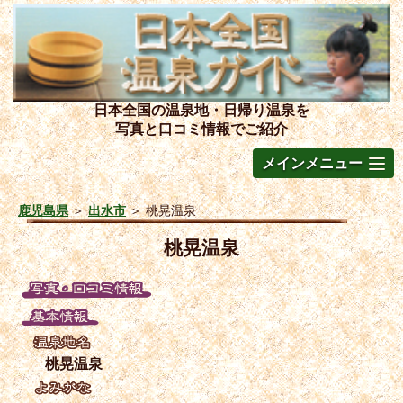
日本全国の温泉地・日帰り温泉を
写真と口コミ情報でご紹介
メインメニュー
鹿児島県
＞
出水市
＞
桃晃温泉
桃晃温泉
桃晃温泉