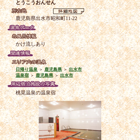
とうこうおんせん
鹿児島県出水市昭和町11-22
かけ流しあり
日帰り温泉
＞
鹿児島県
＞
出水市
温泉宿
＞
鹿児島県
＞
出水市
桃晃温泉の温泉宿