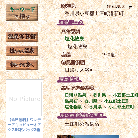
香川県小豆郡土庄町港新町
塩化物泉
塩化物泉
19.0度
日帰り入浴可
日帰り温泉
＞
香川県
＞
小豆郡土庄
温泉宿
＞
香川県
＞
小豆郡土庄町
塩化物泉
＞
香川県
＞
小豆郡土庄町
土庄町の温泉宿