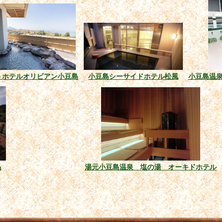
トホテルオリビアン小豆島
小豆島シーサイドホテル松風
小豆島温
島
湯元小豆島温泉 塩の湯 オーキドホテル