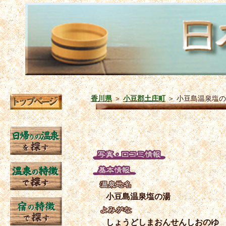
香川県
＞
小豆郡土庄町
＞
小豆島温泉塩の
小豆島温泉塩の湯
しょうどしまおんせんしおのゆ