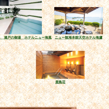
泉 瀬戸の御湯 ホテルニュー海風
ニュー観海本館天空ホテル海廬
鹿島荘