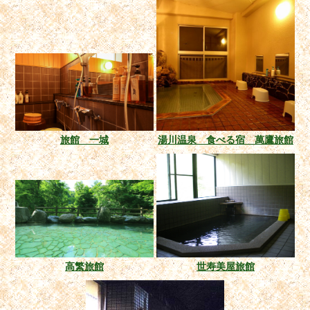
旅館 一城
湯川温泉 食べる宿 萬鷹旅館
高繁旅館
世寿美屋旅館