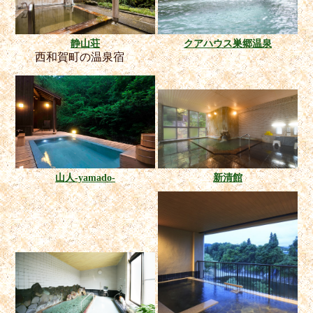
静山荘
クアハウス巣郷温泉
西和賀町の温泉宿
山人-yamado-
新清館