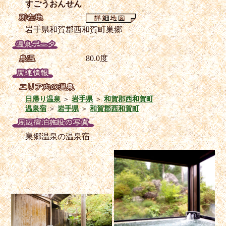
すごうおんせん
岩手県和賀郡西和賀町巣郷
80.0度
日帰り温泉
＞
岩手県
＞
和賀郡西和賀町
温泉宿
＞
岩手県
＞
和賀郡西和賀町
巣郷温泉の温泉宿