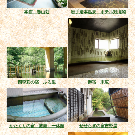
本館 春山荘
岩手湯本温泉 ホテル対滝閣
四季彩の宿 ふる里
御宿 末広
かたくりの宿 旅館 一休館
せせらぎの宿吉野屋