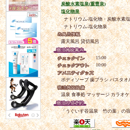
炭酸水素塩泉(重曹泉)
塩化物泉
ナトリウム-塩化物・炭酸水素
ナトリウム-塩化物泉
露天風呂
貸切風呂
15:00
10:00
ボディソープ
歯ブラシ
バスタオ
温泉
食事処
マッサージ
カラオケ
「うぐいす谷温泉 竹の葉」の