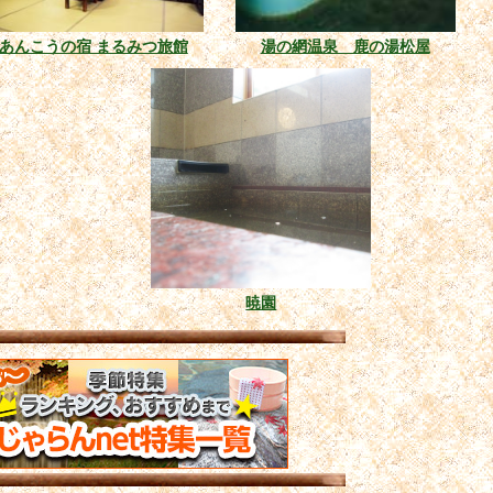
あんこうの宿 まるみつ旅館
湯の網温泉 鹿の湯松屋
暁園