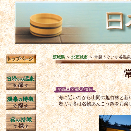
茨城県
＞
北茨城市
＞
常磐うぐいす谷温泉
海に近いながら山間の趣竹林と新
岩ガキ冬は名物あんこう鍋をお楽