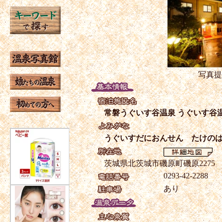
写真提
常磐うぐいす谷温泉 うぐいす谷
うぐいすだにおんせん たけの
茨城県北茨城市磯原町磯原2275
0293-42-2288
あり