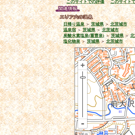
このサイトでの評価
このサイト
日帰り温泉
＞
茨城県
＞
北茨城市
温泉宿
＞
茨城県
＞
北茨城市
炭酸水素塩泉(重曹泉)
＞
茨城県
＞
北
塩化物泉
＞
茨城県
＞
北茨城市