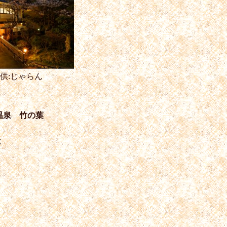
供:じゃらん
温泉 竹の葉
は