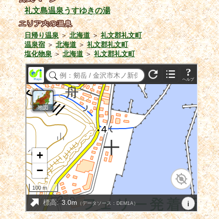
礼文島温泉うすゆきの湯
日帰り温泉
＞
北海道
＞
礼文郡礼文町
温泉宿
＞
北海道
＞
礼文郡礼文町
塩化物泉
＞
北海道
＞
礼文郡礼文町