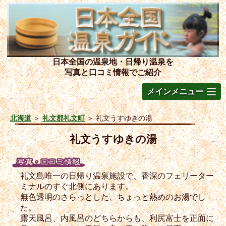
日本全国の温泉地・日帰り温泉を
写真と口コミ情報でご紹介
メインメニュー
北海道
＞
礼文郡礼文町
＞
礼文うすゆきの湯
礼文うすゆきの湯
礼文島唯一の日帰り温泉施設で、香深のフェリーター
ミナルのすぐ北側にあります。
無色透明のさらっとした、ちょっと熱めのお湯でし
た。
露天風呂、内風呂のどちらからも、利尻富士を正面に