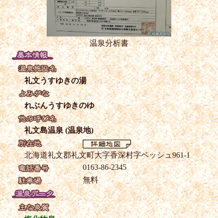
温泉分析書
礼文うすゆきの湯
れぶんうすゆきのゆ
礼文島温泉 (温泉地)
北海道礼文郡礼文町大字香深村字ベッシュ961-1
0163-86-2345
無料