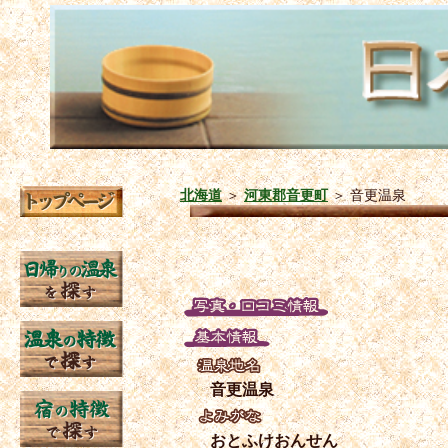
北海道
＞
河東郡音更町
＞
音更温泉
音更温泉
おとふけおんせん