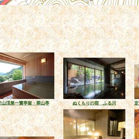
定山渓第一寶亭留・翠山亭
ぬくもりの宿 ふる川
定