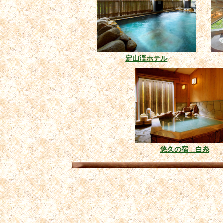
定山渓ホテル
悠久の宿 白糸