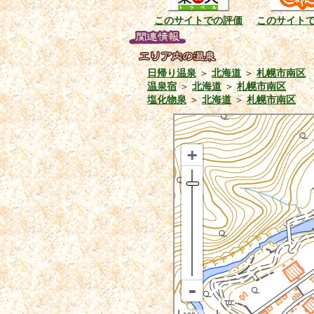
このサイトでの評価
このサイト
日帰り温泉
＞
北海道
＞
札幌市南区
温泉宿
＞
北海道
＞
札幌市南区
塩化物泉
＞
北海道
＞
札幌市南区