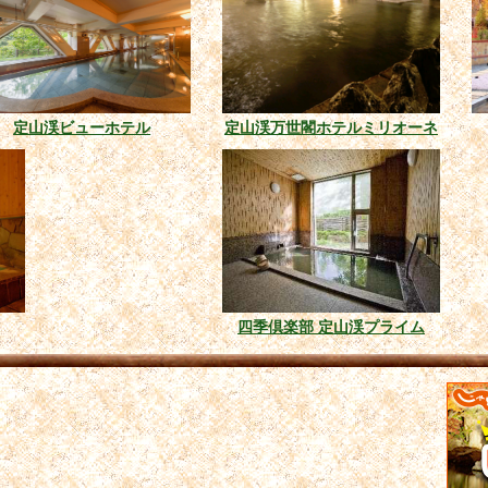
定山渓ビューホテル
定山渓万世閣ホテルミリオーネ
四季倶楽部 定山渓プライム