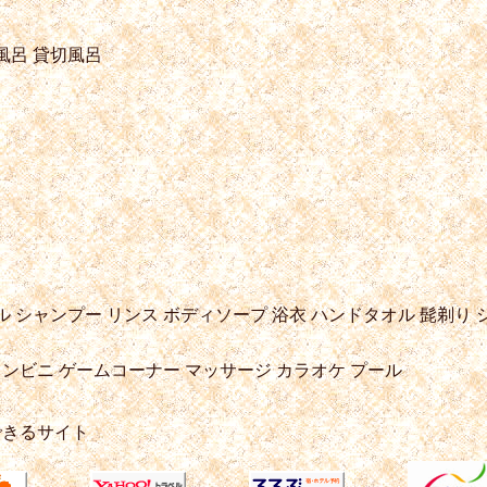
風呂
貸切風呂
ル
シャンプー
リンス
ボディソープ
浴衣
ハンドタオル
髭剃り
ンビニ
ゲームコーナー
マッサージ
カラオケ
プール
できるサイト