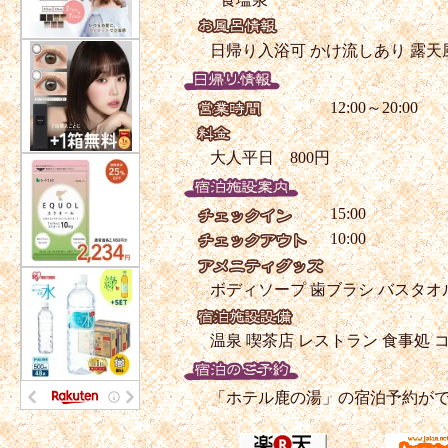
日帰り入浴可
かけ流しあり
露天
12:00～20:00
大人平日 800円
15:00
10:00
ボディソープ
歯ブラシ
バスタオ
温泉
喫茶店
レストラン
食事処
コ
「ホテル鹿の湯」の宿泊予約が