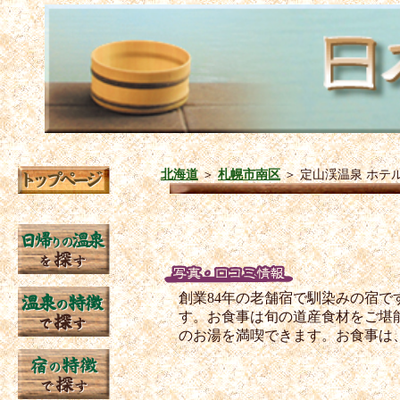
北海道
＞
札幌市南区
＞
定山渓温泉 ホテ
創業84年の老舗宿で馴染みの宿
す。お食事は旬の道産食材をご堪
のお湯を満喫できます。お食事は