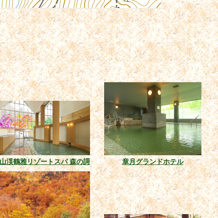
山渓鶴雅リゾートスパ 森の謌
章月グランドホテル