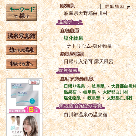
岐阜県大野郡白川村
塩化物泉
ナトリウム-塩化物泉
日帰り入浴可
露天風呂
日帰り温泉
＞
岐阜県
＞
大野郡白川
温泉宿
＞
岐阜県
＞
大野郡白川村
塩化物泉
＞
岐阜県
＞
大野郡白川村
白川郷温泉の温泉宿