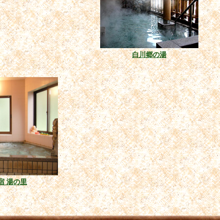
白川郷の湯
宿 湯の里