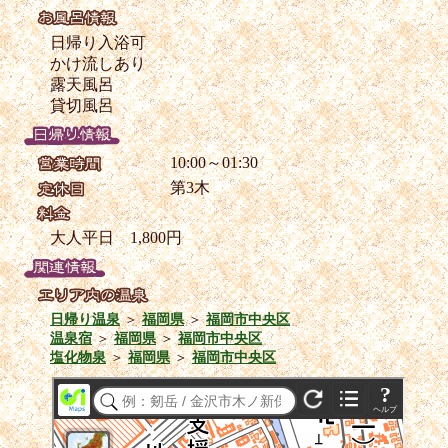
日帰り入浴可
かけ流しあり
露天風呂
貸切風呂
10:00～01:30
第3木
大人平日 1,800円
日帰り温泉
＞
福岡県
＞
福岡市中央区
温泉宿
＞
福岡県
＞
福岡市中央区
塩化物泉
＞
福岡県
＞
福岡市中央区