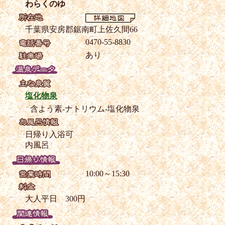
わらくのゆ
千葉県安房郡鋸南町上佐久間66
0470-55-8830
あり
塩化物泉
含よう素-ナトリウム-塩化物泉
日帰り入浴可
内風呂
10:00～15:30
大人平日 300円