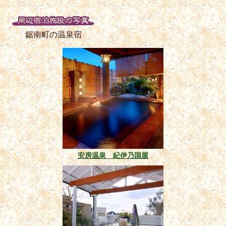
鋸南町の温泉宿
安房温泉 紀伊乃国屋