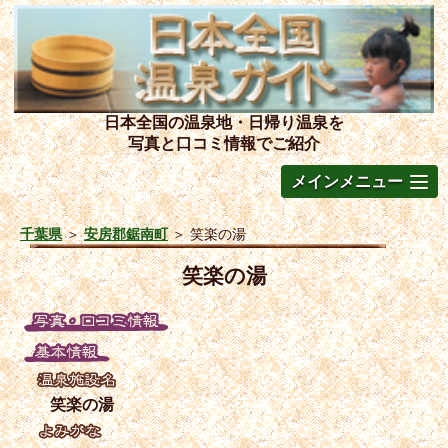
日本全国の温泉地・日帰り温泉を
写真と口コミ情報でご紹介
メインメニュー
千葉県
＞
安房郡鋸南町
＞
笑楽の湯
笑楽の湯
笑楽の湯