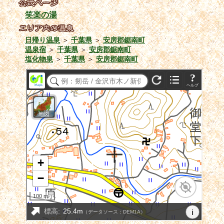
笑楽の湯
日帰り温泉
＞
千葉県
＞
安房郡鋸南町
温泉宿
＞
千葉県
＞
安房郡鋸南町
塩化物泉
＞
千葉県
＞
安房郡鋸南町