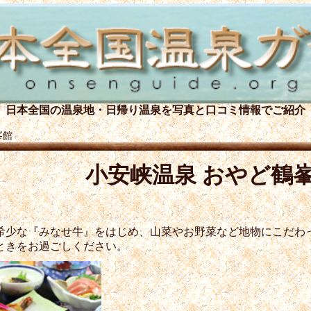
日本全国の温泉地・日帰り温泉を
写真と口コミ情報でご紹介
峯館
小安峡温泉 おやど鶴
希少な『みなせ牛』をはじめ、山菜やお野菜など地物にこだわ
ときをお過ごしください。