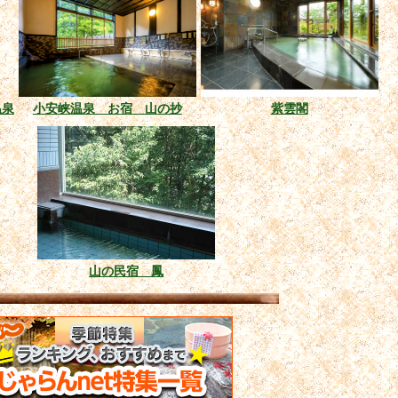
温泉
小安峡温泉 お宿 山の抄
紫雲閣
山の民宿 鳳