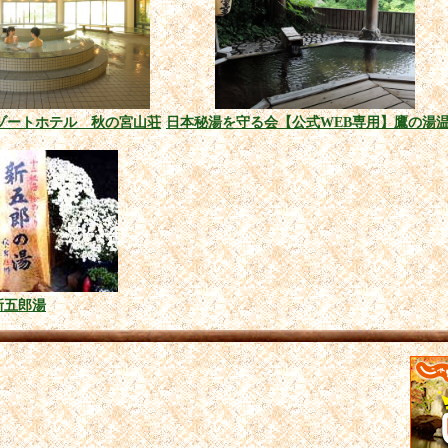
ゾートホテル 秋の宮山荘
日本秘湯を守る会【公式WEB専用】鷹の湯
新五郎湯