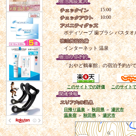
15:00
10:00
ボディソープ
歯ブラシ
バスタオ
インターネット
温泉
「おやど鶴峯館」の宿泊予約が
このサイトでの評価
このサイト
日帰り温泉
＞
秋田県
＞
湯沢市
温泉宿
＞
秋田県
＞
湯沢市