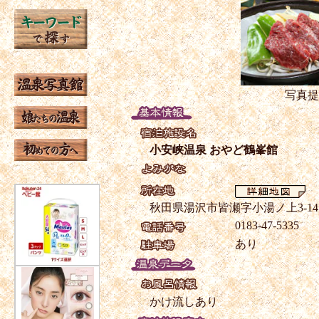
写真提
小安峡温泉 おやど鶴峯館
秋田県湯沢市皆瀬字小湯ノ上3-14
0183-47-5335
あり
かけ流しあり