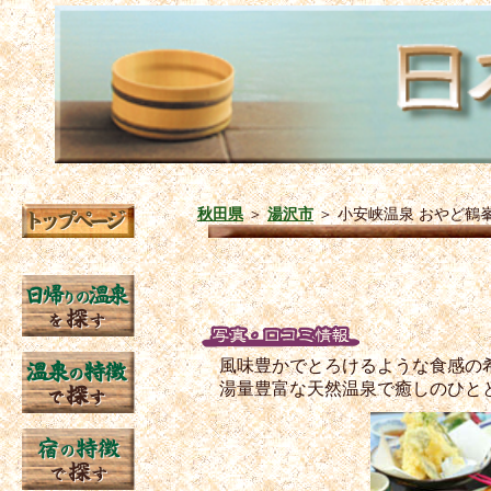
秋田県
＞
湯沢市
＞
小安峡温泉 おやど鶴
風味豊かでとろけるような食感の
湯量豊富な天然温泉で癒しのひと