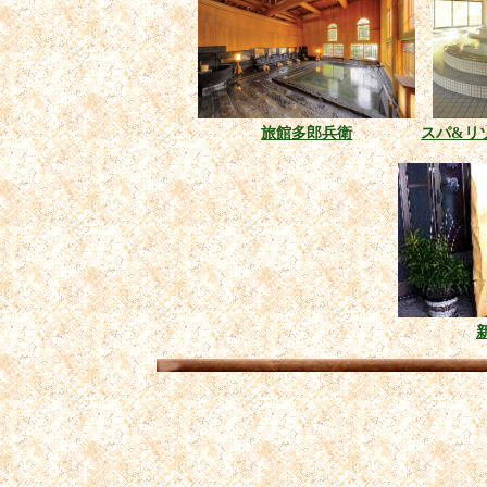
旅館多郎兵衛
スパ&リ