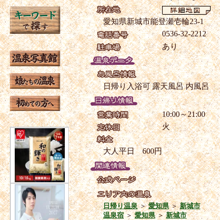
愛知県新城市能登瀬壱輪23-1
0536-32-2212
あり
日帰り入浴可
露天風呂
内風呂
10:00～21:00
火
大人平日 600円
日帰り温泉
＞
愛知県
＞
新城市
温泉宿
＞
愛知県
＞
新城市