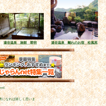
湯谷温泉 旅館 翠明
湯谷温泉 離れのお宿 松風苑
ved.
考になれば嬉しく思いま