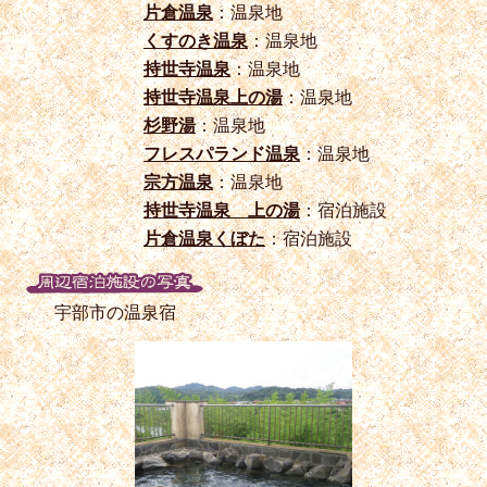
片倉温泉
：温泉地
くすのき温泉
：温泉地
持世寺温泉
：温泉地
持世寺温泉上の湯
：温泉地
杉野湯
：温泉地
フレスパランド温泉
：温泉地
宗方温泉
：温泉地
持世寺温泉 上の湯
：宿泊施設
片倉温泉くぼた
：宿泊施設
宇部市の温泉宿