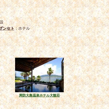
設
ザンセト
：ホテル
周防大島温泉ホテル大観荘