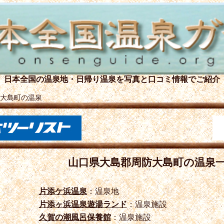
日本全国の温泉地・日帰り温泉を
写真と口コミ情報でご紹介
大島町の温泉
山口県大島郡周防大島町の温泉
片添ケ浜温泉
：温泉地
片添ヶ浜温泉遊湯ランド
：温泉施設
久賀の潮風呂保養館
：温泉施設