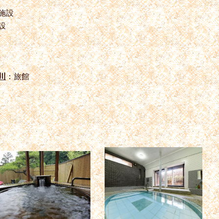
施設
設
川
：旅館