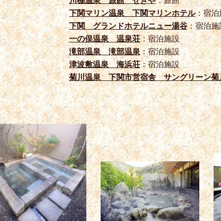
川棚温泉 旅館 せきや
：旅館
下関マリン温泉 下関マリンホテル
：宿泊
下関 グランドホテルニュー湯谷
：宿泊施
一の俣温泉 温泉荘
：宿泊施設
滝部温泉 滝部温泉
：宿泊施設
津波敷温泉 海浜荘
：宿泊施設
菊川温泉 下関市営宿舎 サングリーン菊