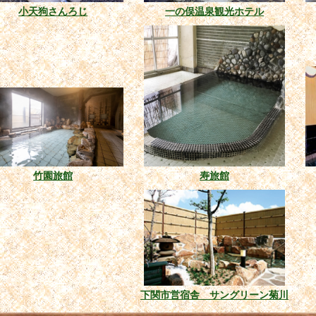
小天狗さんろじ
一の俣温泉観光ホテル
竹園旅館
寿旅館
下関市営宿舎 サングリーン菊川