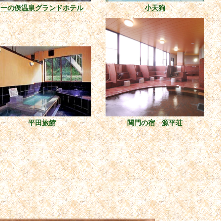
一の俣温泉グランドホテル
小天狗
平田旅館
関門の宿 源平荘