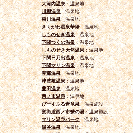
大河内温泉
：温泉地
川棚温泉
：温泉地
菊川温泉
：温泉地
きくがわ温泉華陽
：温泉地
しものせき温泉
：温泉地
下関つくの温泉
：温泉地
しものせき天然温泉
：温泉地
下関日乃出温泉
：温泉地
下関マリン温泉
：温泉地
滝部温泉
：温泉地
津波敷温泉
：温泉地
豊田温泉
：温泉地
西ノ市温泉
：温泉地
ぴーすふる青竜泉
：温泉施設
蛍街道西ノ市蛍の湯
：温泉施設
マリン温泉パーク
：温泉地
湯谷温泉
：温泉地