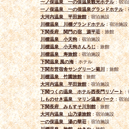
一ノ俣温泉 一の俣温泉観光ホテル
：宿泊
一ノ俣温泉 一の俣温泉グランドホテル
：
大河内温泉 平田旅館
：宿泊施設
川棚温泉 川棚グランドホテル
：宿泊施設
下関長府 関門の宿 源平荘
：旅館
川棚温泉 小天狗
：宿泊施設
川棚温泉 小天狗さんろじ
：旅館
川棚温泉 寿旅館
：宿泊施設
下関温泉 風の海
：ホテル
下関市営宿舎サングリーン菊川
：旅館
川棚温泉 竹園旅館
：旅館
大河内温泉 平田旅館
：宿泊施設
下関つくの温泉 ホテル西長門リゾート
：
しものせき温泉 マリン温泉パーク
：宿泊
下関長府 みもすそ川別館
：旅館
大河内温泉 山乃湯旅館
：宿泊施設
一の俣温泉 湯の華荘
：宿泊施設