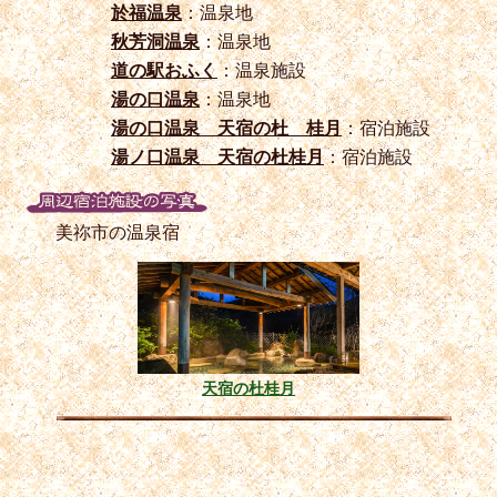
於福温泉
：温泉地
秋芳洞温泉
：温泉地
道の駅おふく
：温泉施設
湯の口温泉
：温泉地
湯の口温泉 天宿の杜 桂月
：宿泊施設
湯ノ口温泉 天宿の杜桂月
：宿泊施設
美祢市の温泉宿
天宿の杜桂月