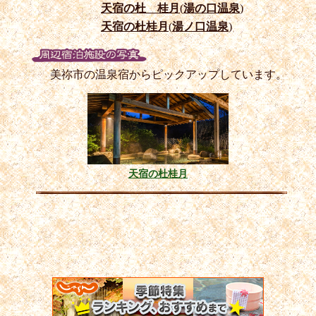
天宿の杜 桂月
(
湯の口温泉
)
天宿の杜桂月
(
湯ノ口温泉
)
美祢市の温泉宿からピックアップしています。
天宿の杜桂月