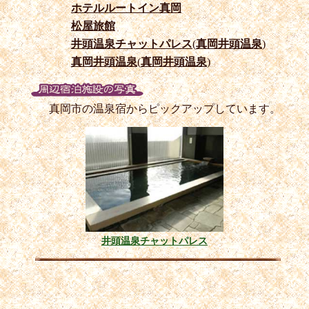
ホテルルートイン真岡
松屋旅館
井頭温泉チャットパレス
(
真岡井頭温泉
)
真岡井頭温泉
(
真岡井頭温泉
)
真岡市の温泉宿からピックアップしています。
井頭温泉チャットパレス