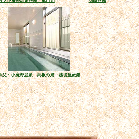
秩父小鹿野温泉旅館 梁山泊
須崎旅館
秩父・小鹿野温泉 高根の湯 越後屋旅館