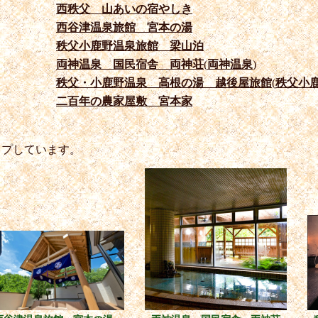
西秩父 山あいの宿やしき
西谷津温泉旅館 宮本の湯
秩父小鹿野温泉旅館 梁山泊
両神温泉 国民宿舎 両神荘
(
両神温泉
)
秩父・小鹿野温泉 高根の湯 越後屋旅館
(
秩父小
二百年の農家屋敷 宮本家
ップしています。