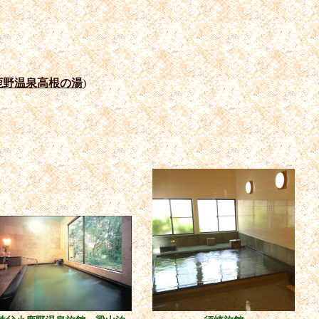
鹿野温泉高根の湯
)