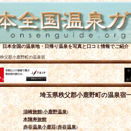
日本全国の温泉地・日帰り温泉を
写真と口コミ情報でご紹介
秩父郡小鹿野町の温泉宿
埼玉県秩父郡小鹿野町の温泉宿
須崎旅館
(
小鹿野温泉
)
本陣寿旅館
赤谷温泉小鹿荘
(
赤谷温泉
)