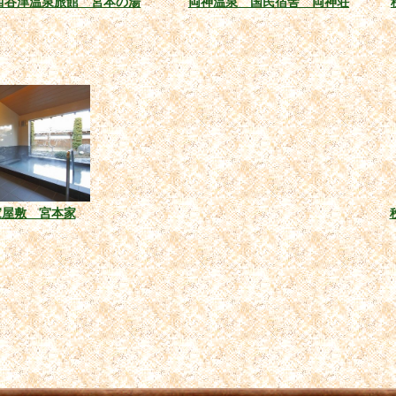
西谷津温泉旅館 宮本の湯
両神温泉 国民宿舎 両神荘
家屋敷 宮本家