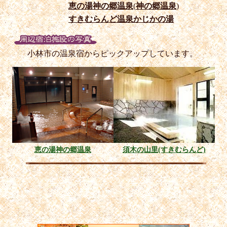
恵の湯神の郷温泉
(
神の郷温泉
)
すきむらんど温泉かじかの湯
小林市の温泉宿からピックアップしています。
恵の湯神の郷温泉
須木の山里(すきむらんど)