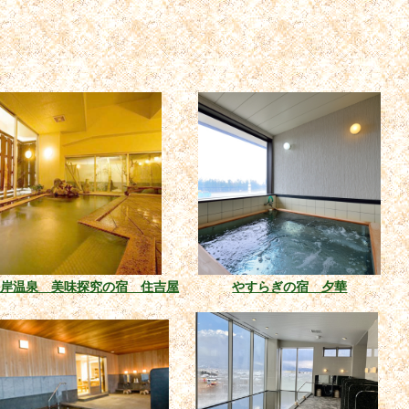
海岸温泉 美味探究の宿 住吉屋
やすらぎの宿 夕華