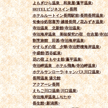
よもぎひら温泉 和泉屋
(
蓬平温泉
)
HOTELビジネスイン長岡
ホテルルートイン長岡駅前
(
長岡長岡温泉
)
旬食ゆ処宿喜芳
(
越後長岡ノ花みずき温泉
)
寺泊温泉 北新館
(
寺泊温泉
)
寺泊海岸温泉 美味探究の宿 住吉屋
(
寺泊
割烹旅館 田甚
(
寺泊海岸温泉
)
やすらぎの宿 夕華
(
寺泊野積海岸温泉
)
中盛館
(
西谷鉱泉
)
花の宿 よもやま舘
(
蓬平温泉
)
寺泊岬温泉 ホテル飛鳥
(
寺泊岬温泉
)
ホテルサンローラ
(
キャンパス川口温泉
)
長岡温泉 湯元館
アクアーレ長岡
えちご川口温泉
(
川口温泉
)
寺泊海岸温泉ふぢたや
長生館<新潟県>