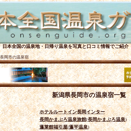
日本全国の温泉地・日帰り温泉を
写真と口コミ情報でご紹介
長岡市の温泉宿
新潟県長岡市の温泉宿一覧
ホテルルートイン長岡インター
長岡かまぶろ温泉旅館
(
長岡かまぶろ温泉
)
蓬莱館福引屋
(
蓬平温泉
)