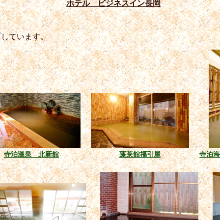
ホテル ビジネスイン長岡
プしています。
寺泊温泉 北新館
蓬莱館福引屋
寺泊