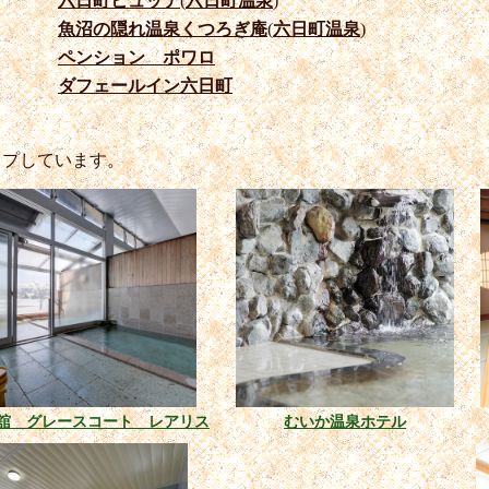
六日町ヒュッテ
(
六日町温泉
)
魚沼の隠れ温泉くつろぎ庵
(
六日町温泉
)
ペンション ポワロ
ダフェールイン六日町
ップしています。
舘 グレースコート レアリス
むいか温泉ホテル