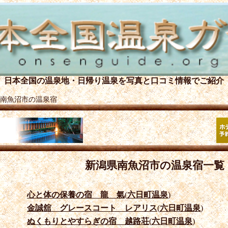
日本全国の温泉地・日帰り温泉を
写真と口コミ情報でご紹介
南魚沼市の温泉宿
新潟県南魚沼市の温泉宿一覧
心と体の保養の宿 龍 氣
(
六日町温泉
)
金誠舘 グレースコート レアリス
(
六日町温泉
)
ぬくもりとやすらぎの宿 越路荘
(
六日町温泉
)