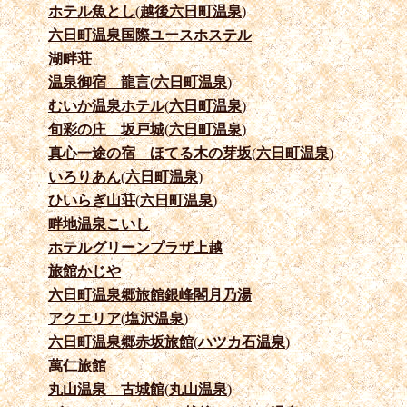
ホテル魚とし
(
越後六日町温泉
)
六日町温泉国際ユースホステル
湖畔荘
温泉御宿 龍言
(
六日町温泉
)
むいか温泉ホテル
(
六日町温泉
)
旬彩の庄 坂戸城
(
六日町温泉
)
真心一途の宿 ほてる木の芽坂
(
六日町温泉
)
いろりあん
(
六日町温泉
)
ひいらぎ山荘
(
六日町温泉
)
畔地温泉こいし
ホテルグリーンプラザ上越
旅館かじや
六日町温泉郷旅館銀峰閣月乃湯
アクエリア
(
塩沢温泉
)
六日町温泉郷赤坂旅館
(
ハツカ石温泉
)
萬仁旅館
丸山温泉 古城館
(
丸山温泉
)