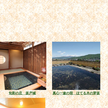
旬彩の庄 坂戸城
真心一途の宿 ほてる木の芽坂