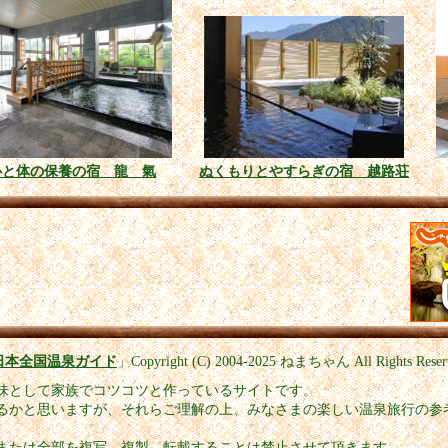
心と体の保養の宿 龍 氣
ぬくもりとやすらぎの宿 越路荘
日本全国温泉ガイド
」
Copyright (C) 2004-2025
ねまちゃん All Rights Reser
味として家族でコツコツと作っているサイトです。
るかと思いますが、それらご理解の上、みなさまの楽しい温泉旅行の参
または全部を複写、複製、転載することは禁止させて頂きます。