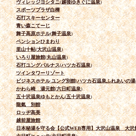
ヴィレッジヨシタニ
(
越後ゆきぐに温泉
)
スポーツプラザ白樺
石打スキーセンター
青い森こてーじ
舞子高原ホテル
(
舞子温泉
)
ペンションひまわり
里山十帖
(
大沢山温泉
)
いろり屋旅館
(
丸山温泉
)
石打ユングパルナス
(
ハツカ石温泉
)
ツインタワーリゾート
ビジネスホテル ユング別館
(
ハツカ石温泉ふれあいの湯
かわら崎 湯元館
(
六日町温泉
)
五十沢温泉ゆもとかん
(
五十沢温泉
)
龍氣 別館
ロッヂ高美
越前屋旅館
日本秘湯を守る会【公式WEB専用】大沢山温泉 大沢