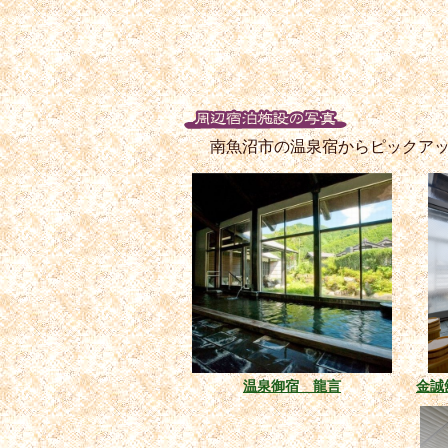
南魚沼市の温泉宿からピックア
温泉御宿 龍言
金誠