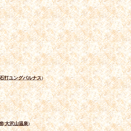
石打ユングパルナス
)
館
(
大沢山温泉
)