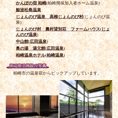
かんぽの宿 柏崎
(柏崎簡保加入者ホーム温泉)
鯨波松島温泉
じょんのび温泉 高柳じょんのび村
(じょんのび温
泉)
じょんのび村 農村貸別荘 ファームハウス
(
じょ
んのび温泉
)
中山館
(
広田温泉
)
奥の湯 湯元館
(
広田温泉
)
柏崎温泉ホテル
(
柏崎温泉
)
柏崎市の温泉宿からピックアップしています。