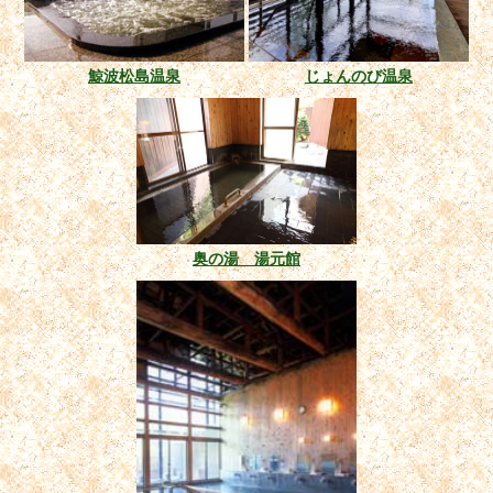
鯨波松島温泉
じょんのび温泉
奥の湯 湯元館