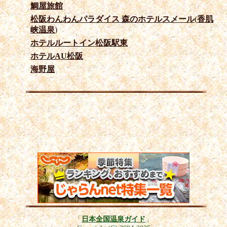
鯛屋旅館
松阪わんわんパラダイス 森のホテルスメール
(
香肌
峡温泉
)
ホテルルートイン松阪駅東
ホテルAU松阪
海野屋
「
日本全国温泉ガイド
」