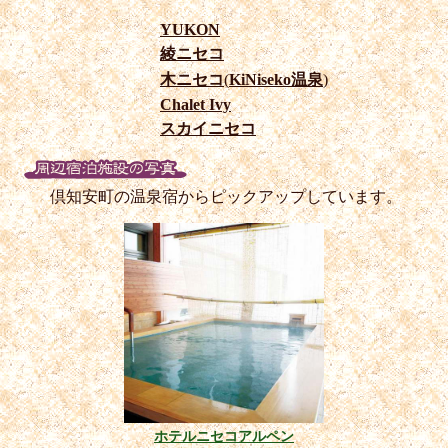
YUKON
綾ニセコ
木ニセコ
(
KiNiseko温泉
)
Chalet Ivy
スカイニセコ
倶知安町の温泉宿からピックアップしています。
ホテルニセコアルペン