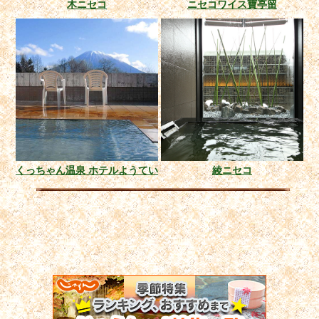
木ニセコ
ニセコワイス寶亭留
くっちゃん温泉 ホテルようてい
綾ニセコ