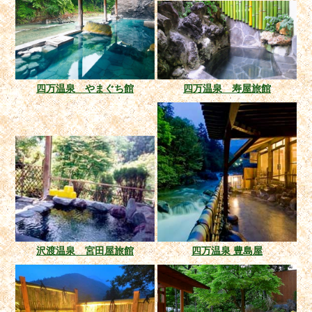
四万温泉 やまぐち館
四万温泉 寿屋旅館
沢渡温泉 宮田屋旅館
四万温泉 豊島屋