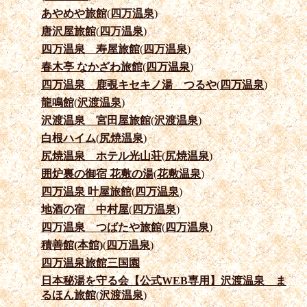
あやめや旅館
(
四万温泉
)
唐沢屋旅館
(
四万温泉
)
四万温泉 寿屋旅館
(
四万温泉
)
春木亭 なかざわ旅館
(
四万温泉
)
四万温泉 鹿覗キセキノ湯 つるや
(
四万温泉
)
龍鳴館
(
沢渡温泉
)
沢渡温泉 宮田屋旅館
(
沢渡温泉
)
白根ハイム
(
尻焼温泉
)
尻焼温泉 ホテル光山荘
(
尻焼温泉
)
囲炉裏の御宿 花敷の湯
(
花敷温泉
)
四万温泉 叶屋旅館
(
四万温泉
)
地酒の宿 中村屋
(
四万温泉
)
四万温泉 つばたや旅館
(
四万温泉
)
積善館(本館)
(
四万温泉
)
四万温泉旅館三国園
日本秘湯を守る会【公式WEB専用】沢渡温泉 ま
るほん旅館
(
沢渡温泉
)