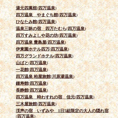
湯元四萬舘
(
四万温泉
)
四万温泉 やまぐち館
(
四万温泉
)
ひなたみ館
(
四万温泉
)
温泉三昧の宿 四万たむら
(
四万温泉
)
四万すみよしや花の坊
(
四万温泉
)
四万温泉 豊島屋
(
四万温泉
)
伊東園ホテル四万
(
四万温泉
)
四万グランドホテル
(
四万温泉
)
山ばと
(
四万温泉
)
一花館
(
四万温泉
)
四万温泉 柏屋旅館
(
川原湯温泉
)
鍾寿館
(
四万温泉
)
長静館
(
四万温泉
)
四万温泉 時わすれの宿 佳元
(
四万温泉
)
三木屋旅館
(
四万温泉
)
渓声の宿 いずみや 1日5組限定の大人の隠れ宿
(
四万温泉
)