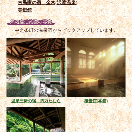
古民家の宿 金木
(
沢渡温泉
)
美郷館
中之条町の温泉宿からピックアップしています。
温泉三昧の宿 四万たむら
積善館(本館)