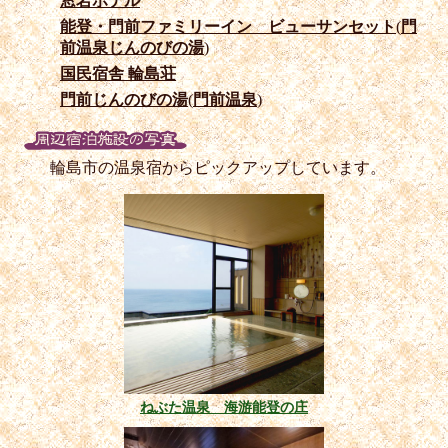
窓岩ホテル
能登・門前ファミリーイン ビューサンセット
(
門
前温泉じんのびの湯
)
国民宿舎 輪島荘
門前じんのびの湯
(
門前温泉
)
輪島市の温泉宿からピックアップしています。
ねぶた温泉 海游能登の庄