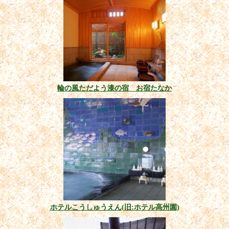
輪の風ただよう漆の宿 お宿たなか
ホテルこうしゅうえん(旧:ホテル高州園)