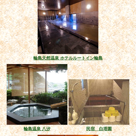
輪島天然温泉 ホテルルートイン輪島
輪島温泉 八汐
民宿 白塔園