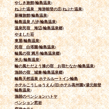
やしき旅館
(
輪島温泉
)
ねぶた温泉 海游能登の庄
(
ねぶた温泉
)
新橋旅館
(
輪島温泉
)
輪島温泉 八汐
(
輪島温泉
)
温泉民宿 海辺
(
輪島温泉郷
)
やました荘
東屋
(
輪島温泉
)
民宿 白塔園
(
輪島温泉
)
輪風の宿 満月
(
輪島温泉郷
)
米久
(
輪島温泉
)
輪の風ただよう漆の宿 お宿たなか
(
輪島温泉
)
漁師の宿 城兼
(
輪島温泉郷
)
輪島天然温泉 ホテルルートイン輪島
ホテルこうしゅうえん(旧:ホテル高州園)
(
湯元能登
輪島温泉
)
漁師のペンションハトヤ
ペンション窓岩