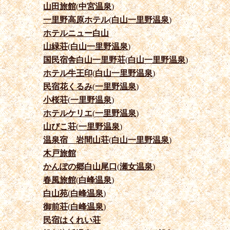
山田旅館
(
中宮温泉
)
一里野高原ホテル
(
白山一里野温泉
)
ホテルニュー白山
山緑荘
(
白山一里野温泉
)
国民宿舎白山一里野荘
(
白山一里野温泉
)
ホテル牛王印
(
白山一里野温泉
)
民宿花くるみ
(
一里野温泉
)
小桜荘
(
一里野温泉
)
ホテルケリエ
(
一里野温泉
)
山びこ荘
(
一里野温泉
)
温泉宿 岩間山荘
(
白山一里野温泉
)
木戸旅館
かんぽの郷白山尾口
(
瀬女温泉
)
春風旅館
(
白峰温泉
)
白山苑
(
白峰温泉
)
御前荘
(
白峰温泉
)
民宿はくれい荘