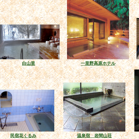
白山里
一里野高原ホテル
民宿花くるみ
温泉宿 岩間山荘