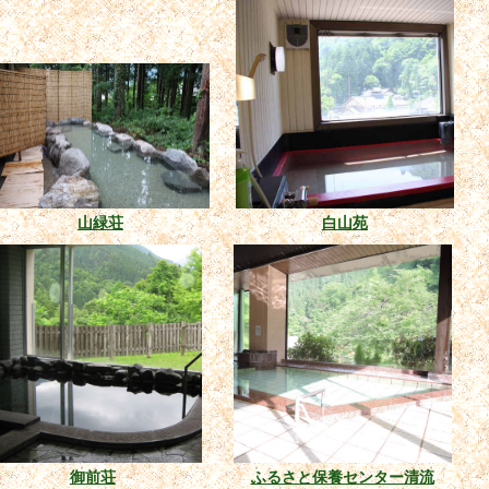
山緑荘
白山苑
御前荘
ふるさと保養センター清流