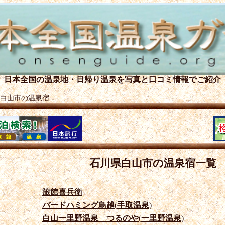
日本全国の温泉地・日帰り温泉を
写真と口コミ情報でご紹介
白山市の温泉宿
石川県白山市の温泉宿一覧
旅館喜兵衛
バードハミング鳥越
(
手取温泉
)
白山一里野温泉 つるのや
(
一里野温泉
)