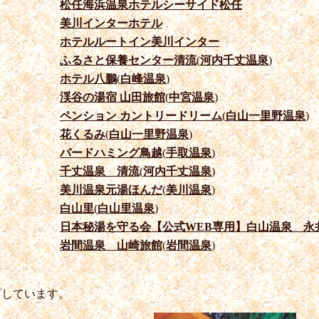
松任海浜温泉ホテルシーサイド松任
美川インターホテル
ホテルルートイン美川インター
ふるさと保養センター清流
(
河内千丈温泉
)
ホテル八鵬
(
白峰温泉
)
渓谷の湯宿 山田旅館
(
中宮温泉
)
ペンション カントリードリーム
(
白山一里野温泉
)
花くるみ
(
白山一里野温泉
)
バードハミング鳥越
(
手取温泉
)
千丈温泉 清流
(
河内千丈温泉
)
美川温泉元湯ほんだ
(
美川温泉
)
白山里
(
白山里温泉
)
日本秘湯を守る会【公式WEB専用】白山温泉 永
岩間温泉 山崎旅館
(
岩間温泉
)
プしています。