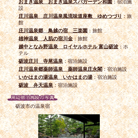
おまき温泉 おまき温泉スパガーデン和園
：宿泊施
設
庄川温泉 庄川温泉風流味道座敷 ゆめつづり
：旅
館
庄川温泉郷 鳥越の宿 三楽園
：旅館
雄神温泉 人肌の宿川金
：旅館
越中となみ野温泉 ロイヤルホテル 富山砺波
：ホ
テル
砺波庄川 寺尾温泉
：宿泊施設
庄川温泉郷薬師温泉 薬師温泉庄永閣
：宿泊施設
いかはまの湯温泉 いかはまの湯
：宿泊施設
砺波 弁天温泉
：宿泊施設
砺波市の温泉宿