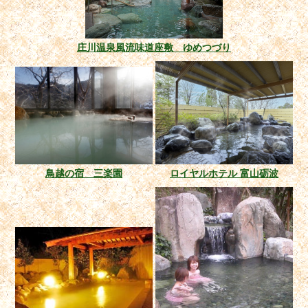
庄川温泉風流味道座敷 ゆめつづり
鳥越の宿 三楽園
ロイヤルホテル 富山砺波