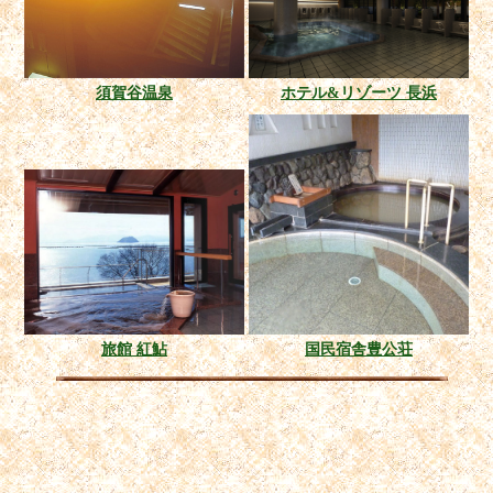
須賀谷温泉
ホテル&リゾーツ 長浜
旅館 紅鮎
国民宿舎豊公荘