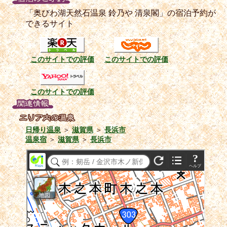
「奥びわ湖天然石温泉 鈴乃や 清泉閣」の宿泊予約が
できるサイト
このサイトでの評価
このサイトでの評価
このサイトでの評価
日帰り温泉
＞
滋賀県
＞
長浜市
温泉宿
＞
滋賀県
＞
長浜市