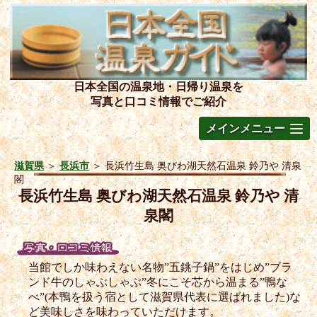
日本全国の温泉地・日帰り温泉を
写真と口コミ情報でご紹介
メインメニュー
滋賀県
＞
長浜市
＞
長浜竹生島 奥びわ湖天然石温泉 鈴乃や 清泉
閣
長浜竹生島 奥びわ湖天然石温泉 鈴乃や 清
泉閣
当館でしか味わえない名物”五銚子鍋”をはじめ”ブラ
ンド牛のしゃぶしゃぶ”冬にこそ芯から温まる”鴨な
べ”(本鴨を扱う宿として滋賀県代表に選ばれました)な
ど美味しさを味わっていただけます。