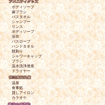
ボディソープ
歯ブラシ
バスタオル
シャンプー
リンス
ボディソープ
浴衣
バスローブ
ハンドタオル
髭剃り
シャワーキャップ
ブラシ
温水洗浄便座
ドライヤー
温泉
食事処
貸しアイロン
カラオケ