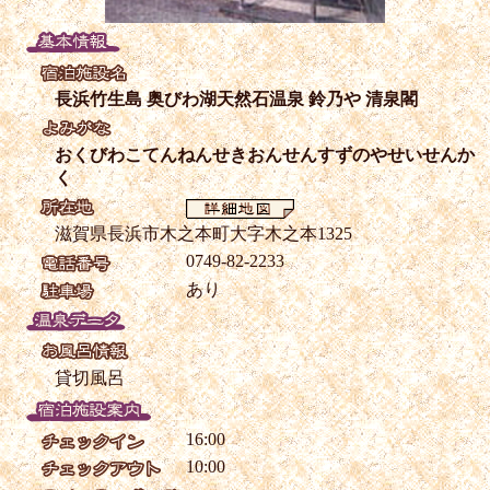
長浜竹生島 奥びわ湖天然石温泉 鈴乃や 清泉閣
おくびわこてんねんせきおんせんすずのやせいせんか
く
滋賀県長浜市木之本町大字木之本1325
0749-82-2233
あり
貸切風呂
16:00
10:00