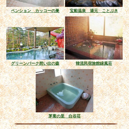
ペンション カッコーの巣
宝船温泉 湯元 ことぶき
グリーンパーク想い出の森
韓流民宿旅館緑風荘
茅葺の里 白谷荘