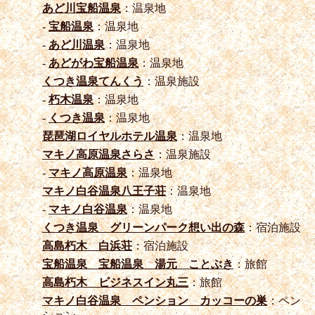
あど川宝船温泉
：温泉地
-
宝船温泉
：温泉地
-
あど川温泉
：温泉地
-
あどがわ宝船温泉
：温泉地
くつき温泉てんくう
：温泉施設
-
朽木温泉
：温泉地
-
くつき温泉
：温泉地
琵琶湖ロイヤルホテル温泉
：温泉地
マキノ高原温泉さらさ
：温泉施設
-
マキノ高原温泉
：温泉地
マキノ白谷温泉八王子荘
：温泉地
-
マキノ白谷温泉
：温泉地
くつき温泉 グリーンパーク想い出の森
：宿泊施設
高島朽木 白浜荘
：宿泊施設
宝船温泉 宝船温泉 湯元 ことぶき
：旅館
高島朽木 ビジネスイン丸三
：旅館
マキノ白谷温泉 ペンション カッコーの巣
：ペン