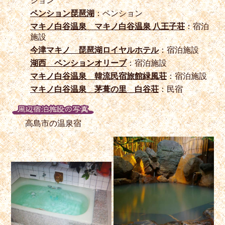
ション
ペンション琵琶湖
：ペンション
マキノ白谷温泉 マキノ白谷温泉 八王子荘
：宿泊
施設
今津マキノ 琵琶湖ロイヤルホテル
：宿泊施設
湖西 ペンションオリーブ
：宿泊施設
マキノ白谷温泉 韓流民宿旅館緑風荘
：宿泊施設
マキノ白谷温泉 茅葺の里 白谷荘
：民宿
高島市の温泉宿